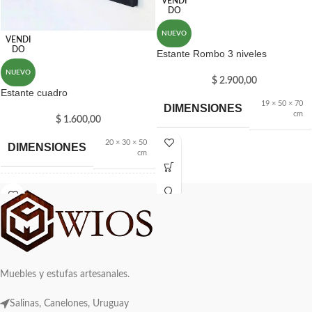
VENDI
DO
NUEVO
VENDI
DO
Estante Rombo 3 niveles
NUEVO
$
2.900,00
Estante cuadro
19 × 50 × 70
DIMENSIONES
cm
$
1.600,00
20 × 30 × 50
DIMENSIONES
cm
MARCA
WIOS
Muebles y estufas artesanales.
Salinas, Canelones, Uruguay