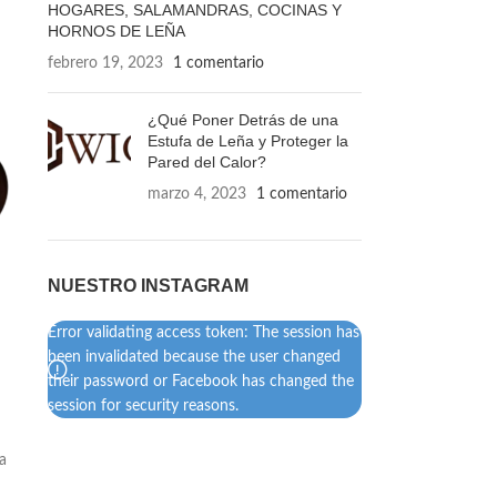
HOGARES, SALAMANDRAS, COCINAS Y
HORNOS DE LEÑA
febrero 19, 2023
1 comentario
¿Qué Poner Detrás de una
Estufa de Leña y Proteger la
Pared del Calor?
marzo 4, 2023
1 comentario
NUESTRO INSTAGRAM
Error validating access token: The session has
been invalidated because the user changed
their password or Facebook has changed the
session for security reasons.
a