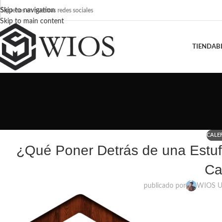
Skip to navigation
Síguenos en nuestras redes sociales
Skip to main content
TIENDA
B
CALE
¿Qué Poner Detrás de una Estufa
Ca
publicado por
WIOS U