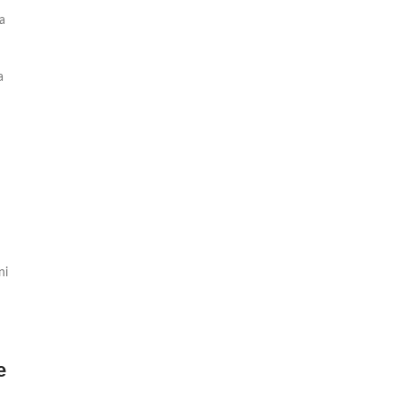
a
a
ni
e