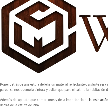
Poner detrás de una estufa de leña
un
material reflectante o aislante
será 
pared
, se nos
queme la pintura
y evitar que pase el calor a la habitación d
Además del aparato que compremos y de la importancia de
la instalació
detrás de la estufa de leña.