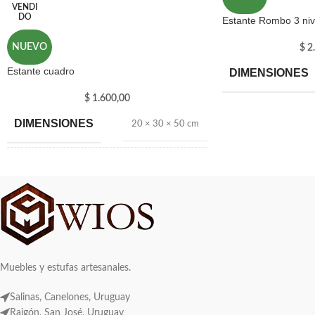
VENDI
DO
Estante Rombo 3 niv
NUEVO
$
2.
Estante cuadro
DIMENSIONES
$
1.600,00
DIMENSIONES
20 × 30 × 50 cm
MARCA
WIOS
Muebles y estufas artesanales.
Salinas, Canelones, Uruguay
Raigón, San José, Uruguay