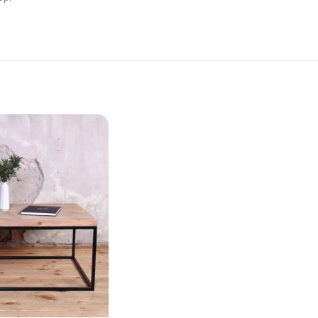
productos están hechos de tablones de madera de pino seleccionados a m
os están hechos en estilo industrial y muy cerca del minimalismo. Sin e
está disponible en tamaños personalizados y una variedad de acabados.
a procedencia de la madera. Por su naturaleza, los tablones de madera rec
aún más su carácter rústico único; las divisiones pueden estar presente
 entrega son de alrededor de 1 a 2 semanas y comienzan desde el día en 
 manchas. Limpie el artículo con un paño suave y seco después de cada u