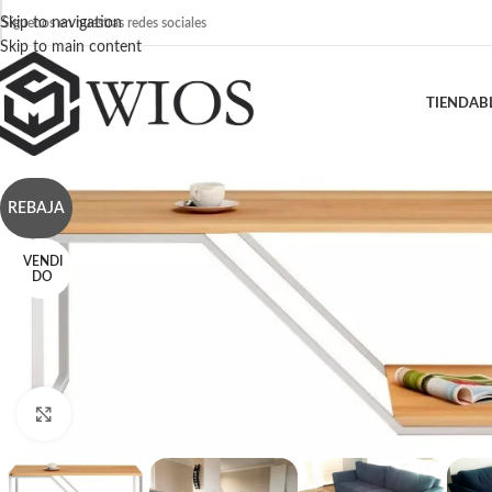
Skip to navigation
Síguenos en nuestras redes sociales
Skip to main content
TIENDA
B
REBAJA
VENDI
DO
Click para agrandar