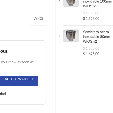
inoxidable 100mm
WIOS v1
$
1.800,00
WIOS
$
1.625,00
Sombrero acero
inoxidable 80mm
WIOS v2
$
1.800,00
 out.
$
1.625,00
et you know as soon as
ADD TO WAITLIST
idad