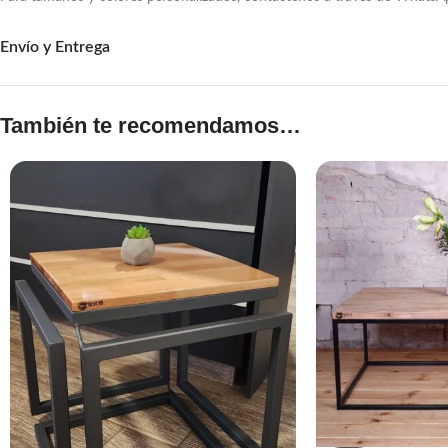
Hecho de madera de pino (lijado suave)
Envío y Entrega
Dimensiones
100cm x 50cm x 40cm de altura.
También te recomendamos…
Estante:
35cm x 50cm.
Todos nuestros productos están hechos a mano. La mayoría de nuestros 
fenólico y otros materiales bajo pedido. La mayoría de nuestros product
nuestra gama y buscando ideas y productos más originales. Este diseño 
Las muescas, las marcas de clavos e imperfecciones hablan de la edad y l
y pueden ahuecarse o combarse ligeramente con el tiempo, lo que realza 
liso a pedido del cliente.
Como todos los pedidos están hechos a mano por nosotros, los plazos de
Use posa-vasos o manteles individuales para ayudar a prevenir marcas o