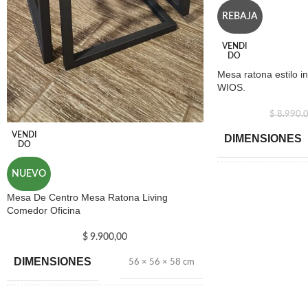
Diseñado y producido en Uruguay por WIOS.
REBAJA
VENDI
DO
Mesa ratona estilo in
WIOS.
$
8.990,
VENDI
DIMENSIONES
DO
NUEVO
MARCA
Mesa De Centro Mesa Ratona Living
Comedor Oficina
$
9.900,00
DIMENSIONES
56 × 56 × 58 cm
MARCA
WIOS