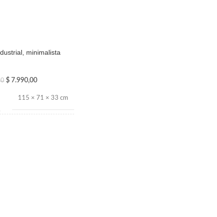
dustrial, minimalista
$
7.990,00
00
115 × 71 × 33 cm
WIOS