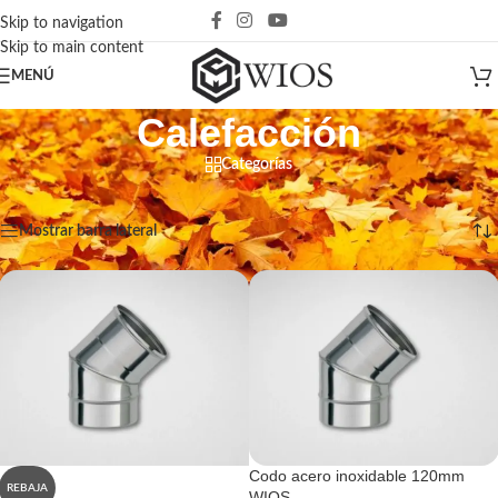
Skip to navigation
Skip to main content
MENÚ
Calefacción
Categorías
Inicio
/
Calefacción
Mostrando 1–12 de 18 resultados
Mostrar barra lateral
Codo acero inoxidable 120mm
REBAJA
WIOS