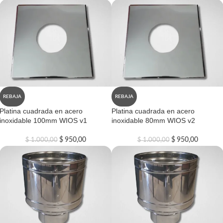
REBAJA
REBAJA
Platina cuadrada en acero
Platina cuadrada en acero
inoxidable 100mm WIOS v1
inoxidable 80mm WIOS v2
$
950,00
$
950,00
$
1.000,00
$
1.000,00