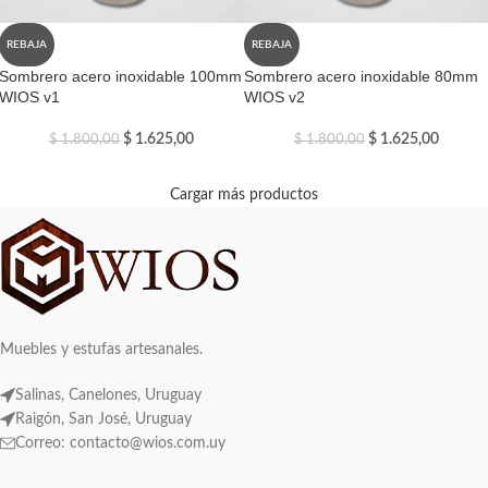
REBAJA
REBAJA
Sombrero acero inoxidable 100mm
Sombrero acero inoxidable 80mm
WIOS v1
WIOS v2
$
1.625,00
$
1.625,00
$
1.800,00
$
1.800,00
Cargar más productos
Muebles y estufas artesanales.
Salinas, Canelones, Uruguay
Raigón, San José, Uruguay
Correo: contacto@wios.com.uy