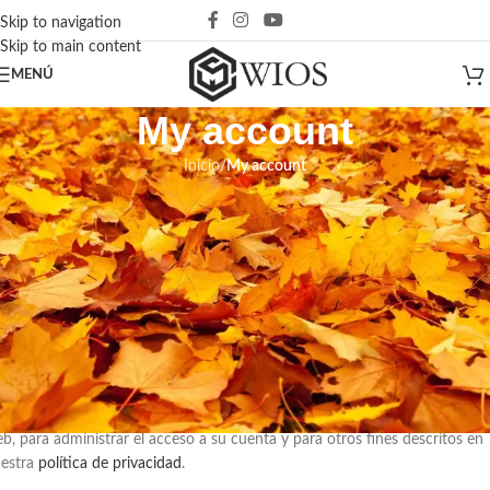
Skip to navigation
Skip to main content
MENÚ
My account
Inicio
/
My account
egistrarse
*
rección de correo electrónico
 enviará un enlace a tu dirección de correo electrónico para establecer u
eva contraseña.
s datos personales se utilizarán para respaldar su experiencia en este siti
b, para administrar el acceso a su cuenta y para otros fines descritos en
estra
política de privacidad
.