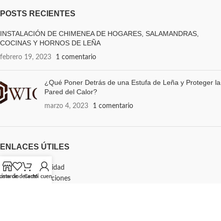
POSTS RECIENTES
INSTALACIÓN DE CHIMENEA DE HOGARES, SALAMANDRAS,
COCINAS Y HORNOS DE LEÑA
febrero 19, 2023
1 comentario
¿Qué Poner Detrás de una Estufa de Leña y Proteger la
Pared del Calor?
marzo 4, 2023
1 comentario
ENLACES ÚTILES
Política de privacidad
omercio
Lista de deseos
Carro
Mi cuenta
Términos y condiciones
Contacta con nosotros
Política de devolución
WIOS
2022 CREADO POR
WIOS Uruguay
.