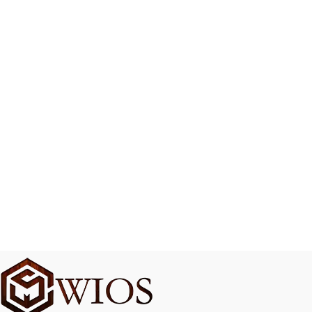
CON
NOSOTROS
0
0
MIEMBROS
HORAS EN I+D
DEL EQUIPO