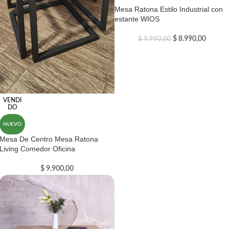
Mesa Ratona Estilo Industrial con
estante WIOS
$
8.990,00
$
9.990,00
VENDI
DO
NUEVO
Mesa De Centro Mesa Ratona
Living Comedor Oficina
$
9.900,00