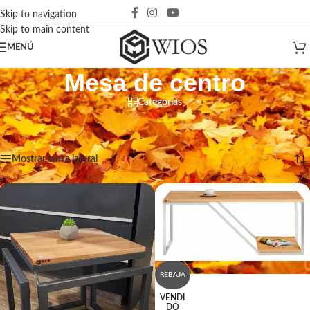
Skip to navigation
Skip to main content
MENÚ
Mesa de centro
Categorías
Inicio
/
Productos etiquetados “Mesa de centro”
Mostrando todos los 3 resultados
Mostrar barra lateral
REBAJA
VENDI
DO