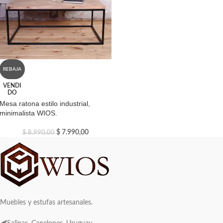
REBAJA
VENDI
DO
Mesa ratona estilo industrial,
minimalista WIOS.
$
7.990,00
$
8.990,00
Muebles y estufas artesanales.