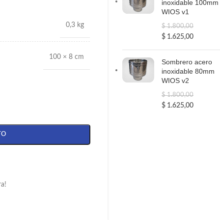
inoxidable 100mm
WIOS v1
0,3 kg
$
1.800,00
$
1.625,00
100 × 8 cm
Sombrero acero
inoxidable 80mm
WIOS v2
$
1.800,00
$
1.625,00
TO
ra!