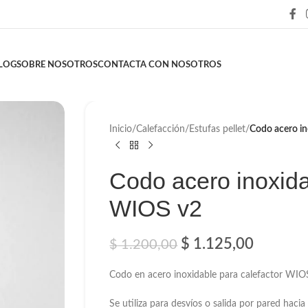
LOG
SOBRE NOSOTROS
CONTACTA CON NOSOTROS
Inicio
/
Calefacción
/
Estufas pellet
/
Codo acero i
Codo acero inoxi
WIOS v2
$
1.125,00
$
1.200,00
Codo en acero inoxidable para calefactor WIO
Se utiliza para desvíos o salida por pared hacia e