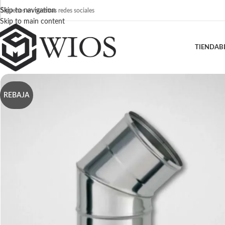
Skip to navigation
Síguenos en nuestras redes sociales
Skip to main content
TIENDA
B
REBAJA