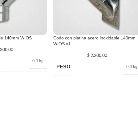
ble 140mm WIOS
Codo con platina acero inoxidable 140mm
WIOS v1
300,00
$
2.200,00
0,3 kg
PESO
0,3 kg
100 × 8 cm
DIMENSIONES
100 × 8 cm