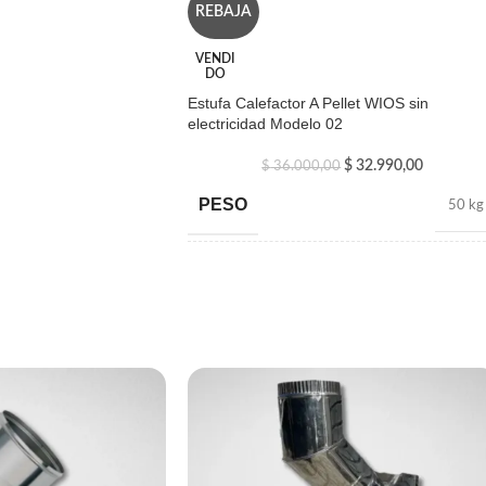
REBAJA
VENDI
DO
Estufa Calefactor A Pellet WIOS sin
electricidad Modelo 02
$
32.990,00
$
36.000,00
PESO
50 kg
DIMENSIONES
20 × 80 × 130 cm
MARCA
WIOS