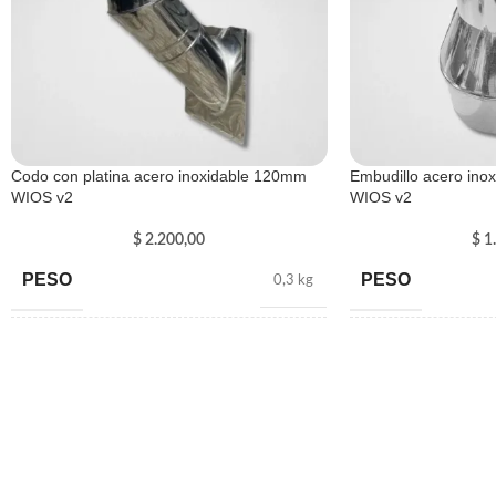
Codo con platina acero inoxidable 120mm
Embudillo acero in
WIOS v2
WIOS v2
$
2.200,00
$
1.
PESO
PESO
0,3 kg
DIMENSIONES
DIMENSIONES
100 × 8 cm