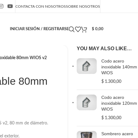
CONTACTA CON NOSOTROS
SOBRE NOSOTROS
INICIAR SESIÓN / REGISTRARSE
$
0,00
YOU MAY ALSO LIKE…
noxidable 80mm WIOS v2
Codo acero
inoxidable 140mm
WIOS
dable 80mm
$
1.300,00
Codo acero
inoxidable 120mm
WIOS
$
1.300,00
S v2, 80 mm de diámetro.
Sombrero acero
l exterior.