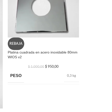
REBAJA
REBAJA
Platina cuadrada en acero inoxidable 80mm
Sombrero acero 
WIOS v2
$
1.8
$
950,00
$
1.000,00
PESO
PESO
0,3 kg
DIMENSION
DIMENSIONES
100 × 8 cm