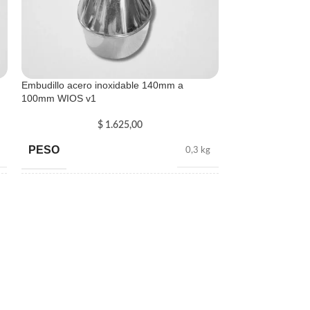
Embudillo acero inoxidable 140mm a
100mm WIOS v1
$
1.625,00
PESO
0,3 kg
VENDI
DIMENSIONES
DO
100 × 8 cm
NUEVO
Estante cuadro
DIMENSION