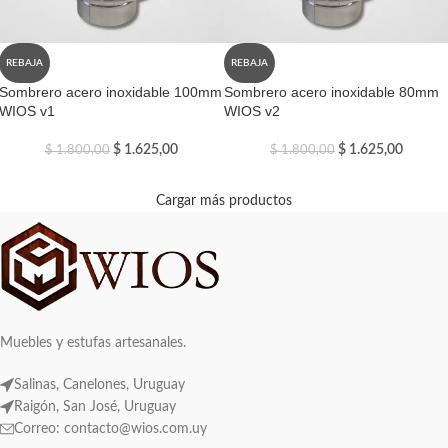
REBAJA
REBAJA
Sombrero acero inoxidable 100mm
Sombrero acero inoxidable 80mm
WIOS v1
WIOS v2
$
1.625,00
$
1.625,00
$
1.800,00
$
1.800,00
Cargar más productos
Muebles y estufas artesanales.
Salinas, Canelones, Uruguay
Raigón, San José, Uruguay
Correo: contacto@wios.com.uy