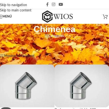
Skip to navigation
Skip to main content
MENÚ
Chimenea
Categorías
Inicio
/
Productos etiquetados “Chimenea”
Mostrando 1–12 de 16 resultados
Mostrar barra lateral