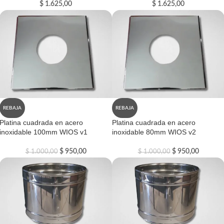
$
1.625,00
$
1.625,00
REBAJA
REBAJA
Platina cuadrada en acero
Platina cuadrada en acero
inoxidable 100mm WIOS v1
inoxidable 80mm WIOS v2
$
950,00
$
950,00
$
1.000,00
$
1.000,00