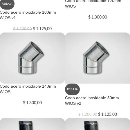
Codo acero inoxidable 120mm
REBAJA
WIOS
Codo acero inoxidable 100mm
WIOS v1
$
1.300,00
$
1.125,00
$
1.200,00
Codo acero inoxidable 140mm
REBAJA
WIOS
Codo acero inoxidable 80mm
$
1.300,00
WIOS v2
$
1.125,00
$
1.200,00